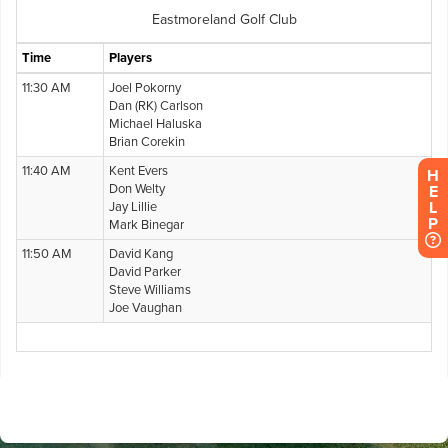
H
E
L
P